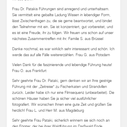
Frau Dr. Patakis Führungen sind anregend und unterhaltsam.
Sie vermittelt eine geballte Ladung Wissen in lebendiger Form,
lässt Zwischenfragen zu, die sie gerne beantwortet, und bindet
den Teilnehmer mit ein. Sie ist konzentriert, gut vorbereitet, und
es ist eine Freude, ihr zu folgen. Wir freuen uns schon auf unser
nächstes Zusammentreffen mit ihr. Familie S. aus Brüssel
Danke nochmal, es war wirklich sehr interessant und schön. Ich
werde das auf alle Fälle weitererzählen. Frau G. aus Potsdam
Vielen Dank für die faszinierende und lebendige Führung heute!
Frau O. aus Frankfurt
Sehr geehrte Frau Dr. Pataki, gern denken wir an Ihre gestrige
Führung mit der „Zeitreise“ zu Fischerkaten und Strandvillen
zurück. Leider habe ich nur eine Filmsequenz (unbearbeitet). Die
schönen Häuser haben Sie ja sicher viel ausführlicher
fotografiert. Wir wünschen Ihnen eine gute Zeit und grüßen Sie
herzlich! Frau L. und Herr M. aus Magdeburg
Sehr geehrte Frau Pataki, sicherlich erinnern sie sich noch an
den Förster, der bei ihrer Waldführung im Darßwald Ende