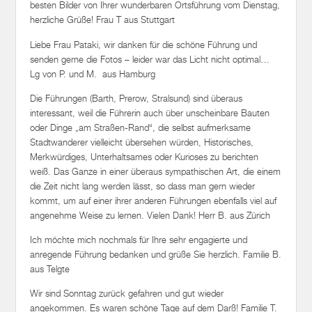
besten Bilder von Ihrer wunderbaren Ortsführung vom Dienstag,
herzliche Grüße! Frau T aus Stuttgart
Liebe Frau Pataki, wir danken für die schöne Führung und
senden gerne die Fotos – leider war das Licht nicht optimal…
Lg von P. und M. aus Hamburg
Die Führungen (Barth, Prerow, Stralsund) sind überaus
interessant, weil die Führerin auch über unscheinbare Bauten
oder Dinge „am Straßen-Rand“, die selbst aufmerksame
Stadtwanderer vielleicht übersehen würden, Historisches,
Merkwürdiges, Unterhaltsames oder Kurioses zu berichten
weiß. Das Ganze in einer überaus sympathischen Art, die einem
die Zeit nicht lang werden lässt, so dass man gern wieder
kommt, um auf einer ihrer anderen Führungen ebenfalls viel auf
angenehme Weise zu lernen. Vielen Dank! Herr B. aus Zürich
Ich möchte mich nochmals für Ihre sehr engagierte und
anregende Führung bedanken und grüße Sie herzlich. Familie B.
aus Telgte
Wir sind Sonntag zurück gefahren und gut wieder
angekommen. Es waren schöne Tage auf dem Darß! Familie T.