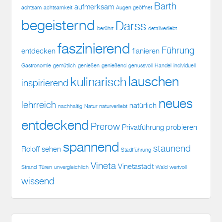
Barth
aufmerksam
achtsam
achtsamkeit
Augen geöffnet
begeisternd
Darss
berührt
detailverliebt
faszinierend
Führung
entdecken
flanieren
Gastronomie
gemütlich
genießen
genießend
genussvoll
Handel
individuell
lauschen
kulinarisch
inspirierend
neues
lehrreich
natürlich
nachhaltig
Natur
naturverliebt
entdeckend
Prerow
Privatführung
probieren
spannend
staunend
Roloff
sehen
Stadtführung
Vineta
Vinetastadt
Strand
Türen
unvergleichlich
Wald
wertvoll
wissend