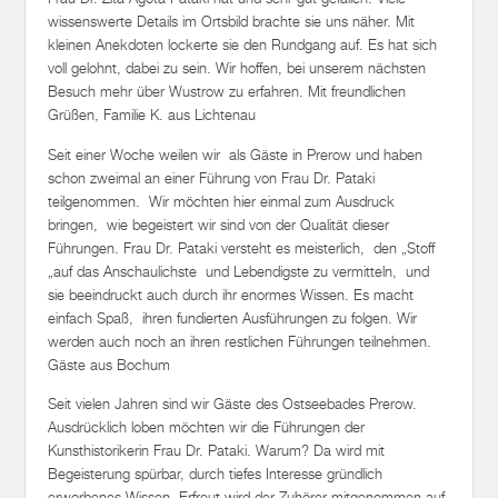
wissenswerte Details im Ortsbild brachte sie uns näher. Mit
kleinen Anekdoten lockerte sie den Rundgang auf. Es hat sich
voll gelohnt, dabei zu sein. Wir hoffen, bei unserem nächsten
Besuch mehr über Wustrow zu erfahren. Mit freundlichen
Grüßen, Familie K. aus Lichtenau
Seit einer Woche weilen wir als Gäste in Prerow und haben
schon zweimal an einer Führung von Frau Dr. Pataki
teilgenommen. Wir möchten hier einmal zum Ausdruck
bringen, wie begeistert wir sind von der Qualität dieser
Führungen. Frau Dr. Pataki versteht es meisterlich, den „Stoff
„auf das Anschaulichste und Lebendigste zu vermitteln, und
sie beeindruckt auch durch ihr enormes Wissen. Es macht
einfach Spaß, ihren fundierten Ausführungen zu folgen. Wir
werden auch noch an ihren restlichen Führungen teilnehmen.
Gäste aus Bochum
Seit vielen Jahren sind wir Gäste des Ostseebades Prerow.
Ausdrücklich loben möchten wir die Führungen der
Kunsthistorikerin Frau Dr. Pataki. Warum? Da wird mit
Begeisterung spürbar, durch tiefes Interesse gründlich
erworbenes Wissen. Erfreut wird der Zuhörer mitgenommen auf