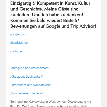
Einzigartig & Kompetent in Kunst, Kultur
und Geschichte. Meine Gäste sind
zufrieden! Und ich habe zu danken!
Kommen Sie bald wieder! Beste 5*
Bewertungen auf Google und Trip Advisor!
google.com
tripadvisor.de
coolis.de
„
anregend und unterhaltsam
“
„
überzeugt Euch selbst
!“
„
Interessant und sympathisch
“
„
Wunderbare Erzählerin
“
Sehr geehrte Kurverwaltung Wustrow, der Ortsrundgang mit
Frau Dr. Zita Ágota Pataki hat und sehr gut gefallen. Viele