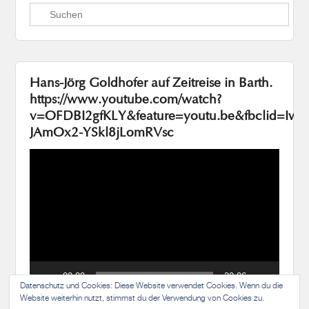
Suchen
Hans-Jörg Goldhofer auf Zeitreise in Barth.
https://www.youtube.com/watch?
v=OFDBI2gfKLY&feature=youtu.be&fbclid=I
JAmOx2-YSkl8jLomRVsc
Video-
Player
00:00
20:06
Datenschutz und Cookies: Diese Website verwendet Cookies. Wenn du die
Website weiterhin nutzt, stimmst du der Verwendung von Cookies zu.