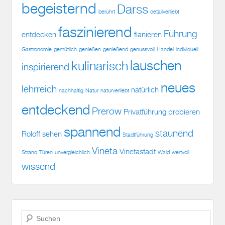
begeisternd
Darss
berührt
detailverliebt
faszinierend
Führung
entdecken
flanieren
Gastronomie
gemütlich
genießen
genießend
genussvoll
Handel
individuell
lauschen
kulinarisch
inspirierend
neues
lehrreich
natürlich
nachhaltig
Natur
naturverliebt
entdeckend
Prerow
Privatführung
probieren
spannend
staunend
Roloff
sehen
Stadtführung
Vineta
Vinetastadt
Strand
Türen
unvergleichlich
Wald
wertvoll
wissend
Suchen