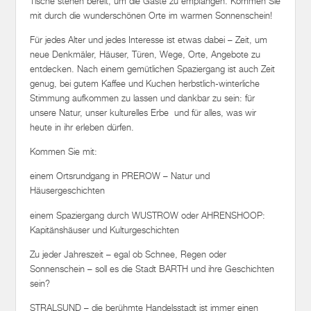
Tische stehen bereit, um die Gäste zu empfangen. Kommen Sie
mit durch die wunderschönen Orte im warmen Sonnenschein!
Für jedes Alter und jedes Interesse ist etwas dabei – Zeit, um
neue Denkmäler, Häuser, Türen, Wege, Orte, Angebote zu
entdecken. Nach einem gemütlichen Spaziergang ist auch Zeit
genug, bei gutem Kaffee und Kuchen herbstlich-winterliche
Stimmung aufkommen zu lassen und dankbar zu sein: für
unsere Natur, unser kulturelles Erbe und für alles, was wir
heute in ihr erleben dürfen.
Kommen Sie mit:
einem Ortsrundgang in PREROW – Natur und
Häusergeschichten
einem Spaziergang durch WUSTROW oder AHRENSHOOP:
Kapitänshäuser und Kulturgeschichten
Zu jeder Jahreszeit – egal ob Schnee, Regen oder
Sonnenschein – soll es die Stadt BARTH und ihre Geschichten
sein?
STRALSUND – die berühmte Handelsstadt ist immer einen