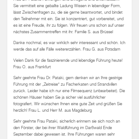
Sie vermittelt eine geballte Ladung Wissen in lebendiger Form,
lässt Zwischenfragen zu, die sie gerne beantwortet, und bindet
den Teilnehmer mit ein. Sie ist konzentriert, gut vorbereitet, und
es ist eine Freude, ihr zu folgen. Wir freuen uns schon auf unser
nächstes Zusammentreffen mit ihr. Familie S. aus Brüssel
Danke nochmal, es war wirklich sehr interessant und schön. Ich
werde das auf alle Fälle weitererzählen. Frau G. aus Potsdam
Vielen Dank für die faszinierende und lebendige Führung heute!
Frau O. aus Frankfurt
Sehr geehrte Frau Dr. Pataki, gern denken wir an Ihre gestrige
Führung mit der „Zeitreise“ zu Fischerkaten und Strandvillen
zurück. Leider habe ich nur eine Filmsequenz (unbearbeitet). Die
schönen Häuser haben Sie ja sicher viel ausführlicher
fotografiert. Wir wünschen Ihnen eine gute Zeit und grüßen Sie
herzlich! Frau L. und Herr M. aus Magdeburg
Sehr geehrte Frau Pataki, sicherlich erinnern sie sich noch an
den Förster, der bei ihrer Waldführung im Darßwald Ende
September dabei gewesen ist. Ihre Führungen waren sehr