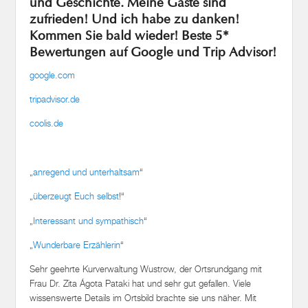
und Geschichte. Meine Gäste sind
zufrieden! Und ich habe zu danken!
Kommen Sie bald wieder! Beste 5*
Bewertungen auf Google und Trip Advisor!
google.com
tripadvisor.de
coolis.de
„
anregend und unterhaltsam
“
„
überzeugt Euch selbst
!“
„
Interessant und sympathisch
“
„
Wunderbare Erzählerin
“
Sehr geehrte Kurverwaltung Wustrow, der Ortsrundgang mit
Frau Dr. Zita Ágota Pataki hat und sehr gut gefallen. Viele
wissenswerte Details im Ortsbild brachte sie uns näher. Mit