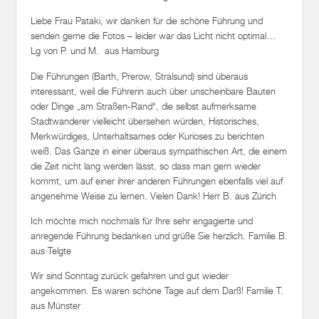
Liebe Frau Pataki, wir danken für die schöne Führung und
senden gerne die Fotos – leider war das Licht nicht optimal…
Lg von P. und M. aus Hamburg
Die Führungen (Barth, Prerow, Stralsund) sind überaus
interessant, weil die Führerin auch über unscheinbare Bauten
oder Dinge „am Straßen-Rand“, die selbst aufmerksame
Stadtwanderer vielleicht übersehen würden, Historisches,
Merkwürdiges, Unterhaltsames oder Kurioses zu berichten
weiß. Das Ganze in einer überaus sympathischen Art, die einem
die Zeit nicht lang werden lässt, so dass man gern wieder
kommt, um auf einer ihrer anderen Führungen ebenfalls viel auf
angenehme Weise zu lernen. Vielen Dank! Herr B. aus Zürich
Ich möchte mich nochmals für Ihre sehr engagierte und
anregende Führung bedanken und grüße Sie herzlich. Familie B.
aus Telgte
Wir sind Sonntag zurück gefahren und gut wieder
angekommen. Es waren schöne Tage auf dem Darß! Familie T.
aus Münster