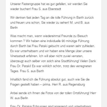
Unserer Fastengruppe hat es gut gefallen, wir werden Sie
wieder buchen! Frau S. aus Eberstadt
Wir denken fast jeden Tag an die tolle Führung in Barth zurück
und freuen uns schon, Sie wieder zu sehen! M. und B. aus
Berlin
Was macht man, wenn wiedereinmal Freunde zu Besuch
kommen ? Wir haben eine individuelle 90 minütige Führung
durch Barth bei Frau Pataki gebucht und waren sehr zufrieden.
Es war unterhaltsam und wir haben eine Menge über unsere
Vinetastadt erfahren. Ich will aber nicht zuviel verraten,
überzeugt euch selber von solch eine Stadtführung! Vielen Dank
Frau Dr. Pataki! Es war wirklich schön, trotz des verregneten
Tages. Frau S. aus Barth
Inhaltlich fand ich die Führung absolut gut, auch wie Sie die
Fragen gestellt haben – prima. Herr R. aus Regensburg
Anbei sende ich Ihnen die Fotos von der tollen Ortsführung! Herr
W. aus Berlin
Frau Dr. Patakis Führungen sind anregend und unterhaltsam.