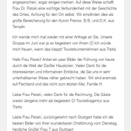
angesprochen, sogar einiges merken. Auf diese Weise schafft
Frau Dr. Pataki eine wichtige Verbundenheit mit der Geschichte
des Ortes, Achtung für den Ort selbst. Wir empfinden dies als
große Bereicherung für den Kurort Prerow. B.B. und D.K. aus
Templin
Ich wende mich mal wieder mit einer Anfrage an Sie. Unsere
Gruppe im Juni war ja so begeistert von Ihnen 🙂 Ich würde
mich freuen, wenn das klappt! Touristikunternehmen aus Triptis
Hallo Frau Pataki! Anbei ein paar Bilder der Führung von heute
durch die Welt der Darßer Haustüren. Vielen Dank für die
interessanten und informativen Einblicke, die Sie uns in sehr
unterhaltsamer Weise näher gebracht haben. Wir sind erstmals
auf Fischland und das nicht zum letzten Mal. Familie H.
Liebe Frau Pataki, vielen Dank für die Rechnung. Die Gäste
waren übrigens mehr als begeistert 🙂 Touristikagentur aus
Triptis
Liebe Frau Pataki, zurückgekehrt nach Stuttgart habe ich die
besten Bilder von Ihrer wunderbaren Ortsführung vom Dienstag,
herzliche Grüße! Frau T aus Stuttgart