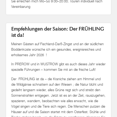
Sie erreichen mich Mo–So 9:00–20:00; Touren individuell nach
Vereinbarung
Empfehlungen der Saison: Der FRÜHLING
ist da!
Meinen Gästen auf Fischland-Darß-Zingst und an der südlichen
Boddenküste wünsche ich ein gesundes, ereignisreiches und
erholsames Jahr 2026 !
In PREROW und in WUSTROW gibt es auch dieses Jahr wieder
spezielle Führungen – kommen Sie mit an die frische Luft!
Der FRÜHLING ist da – die Kraniche ziehen am Himmel und
die Wildgänse schnattern auf den Wiesen ; die Natur blüht und
gedeiht langsam wieder, alles Grüne regt sich und strebt den
Sonnenstrahlen entgegen. Jetzt ist es an der Zeit, rauszugehen,
spazieren, wandern, beobachten wie alles erwacht, wie die
Vögel singen und die Tiere sich regen. Die Menschen putzen die
Häuser auf und die Saison startet mit dem Osterfest. Stühle und