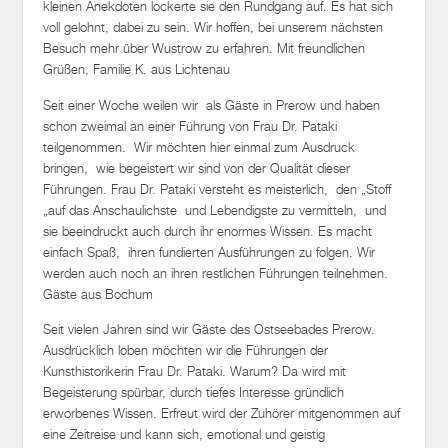
kleinen Anekdoten lockerte sie den Rundgang auf. Es hat sich
voll gelohnt, dabei zu sein. Wir hoffen, bei unserem nächsten
Besuch mehr über Wustrow zu erfahren. Mit freundlichen
Grüßen, Familie K. aus Lichtenau
Seit einer Woche weilen wir als Gäste in Prerow und haben
schon zweimal an einer Führung von Frau Dr. Pataki
teilgenommen. Wir möchten hier einmal zum Ausdruck
bringen, wie begeistert wir sind von der Qualität dieser
Führungen. Frau Dr. Pataki versteht es meisterlich, den „Stoff
„auf das Anschaulichste und Lebendigste zu vermitteln, und
sie beeindruckt auch durch ihr enormes Wissen. Es macht
einfach Spaß, ihren fundierten Ausführungen zu folgen. Wir
werden auch noch an ihren restlichen Führungen teilnehmen.
Gäste aus Bochum
Seit vielen Jahren sind wir Gäste des Ostseebades Prerow.
Ausdrücklich loben möchten wir die Führungen der
Kunsthistorikerin Frau Dr. Pataki. Warum? Da wird mit
Begeisterung spürbar, durch tiefes Interesse gründlich
erworbenes Wissen. Erfreut wird der Zuhörer mitgenommen auf
eine Zeitreise und kann sich, emotional und geistig