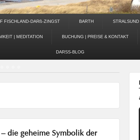
F FISCHLAND-DARß-ZINGST
BARTH
STRALSUND
KEIT | MEDITATION
BUCHUNG | PREISE & KONTAKT
DARSS-BLOG
5
6
7
i – die geheime Symbolik der