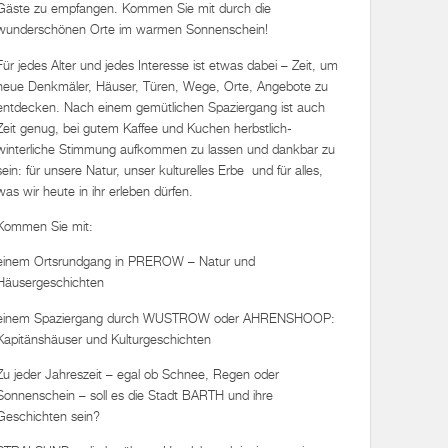
Gäste zu empfangen. Kommen Sie mit durch die
wunderschönen Orte im warmen Sonnenschein!
Für jedes Alter und jedes Interesse ist etwas dabei – Zeit, um
neue Denkmäler, Häuser, Türen, Wege, Orte, Angebote zu
entdecken. Nach einem gemütlichen Spaziergang ist auch
Zeit genug, bei gutem Kaffee und Kuchen herbstlich-
winterliche Stimmung aufkommen zu lassen und dankbar zu
sein: für unsere Natur, unser kulturelles Erbe und für alles,
was wir heute in ihr erleben dürfen.
Kommen Sie mit:
einem Ortsrundgang in PREROW – Natur und
Häusergeschichten
einem Spaziergang durch WUSTROW oder AHRENSHOOP:
Kapitänshäuser und Kulturgeschichten
Zu jeder Jahreszeit – egal ob Schnee, Regen oder
Sonnenschein – soll es die Stadt BARTH und ihre
Geschichten sein?