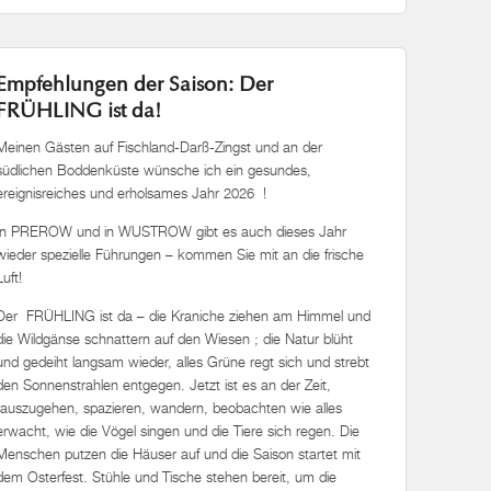
Empfehlungen der Saison: Der
FRÜHLING ist da!
Meinen Gästen auf Fischland-Darß-Zingst und an der
südlichen Boddenküste wünsche ich ein gesundes,
ereignisreiches und erholsames Jahr 2026 !
In PREROW und in WUSTROW gibt es auch dieses Jahr
wieder spezielle Führungen – kommen Sie mit an die frische
Luft!
Der FRÜHLING ist da – die Kraniche ziehen am Himmel und
die Wildgänse schnattern auf den Wiesen ; die Natur blüht
und gedeiht langsam wieder, alles Grüne regt sich und strebt
den Sonnenstrahlen entgegen. Jetzt ist es an der Zeit,
rauszugehen, spazieren, wandern, beobachten wie alles
erwacht, wie die Vögel singen und die Tiere sich regen. Die
Menschen putzen die Häuser auf und die Saison startet mit
dem Osterfest. Stühle und Tische stehen bereit, um die