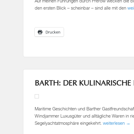
Auf meinen Führungen durch Prerow wecken die bun
den ersten Blick – scheinbar – sind alle mit den
wei
Drucken
BARTH: DER KULINARISCH
Maritime Geschichten und Barther Gastfreundschaft
Windjammer Luxusgüter und alltägliche Waren in rie
Segelyachtatmosphäre eingekehrt.
weiterlesen →