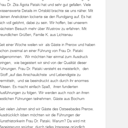
Frau Dr. Zita Ágota Pataki hat und sehr gut gefallen. Viele
wissenswerte Details im Ortsbild brachte sie uns näher. Mit
kleinen Anekdoten lockerte sie den Rundgang auf. Es hat
sich voll gelohnt, dabei zu sein. Wir hoffen, bei unserem
nächsten Besuch mehr über Wustrow zu erfahren. Mit
freundlichen Grüßen, Familie K. aus Lichtenau
Seit einer Woche weilen wir als Gäste in Prerow und haben
schon zweimal an einer Führung von Frau Dr. Pataki
teilgenommen. Wir möchten hier einmal zum Ausdruck
bringen, wie begeistert wir sind von der Qualität dieser
Führungen. Frau Dr. Pataki versteht es meisterlich, den
„Stoff „auf das Anschaulichste und Lebendigste zu
vermitteln, und sie beeindruckt auch durch ihr enormes
Wissen. Es macht einfach Spaß, ihren fundierten
Ausführungen zu folgen. Wir werden auch noch an ihren
restlichen Führungen teilnehmen. Gäste aus Bochum
Seit vielen Jahren sind wir Gäste des Ostseebades Prerow.
Ausdrücklich loben möchten wir die Führungen der
Kunsthistorikerin Frau Dr. Pataki. Warum? Da wird mit
Begeisterung spürbar, durch tiefes Interesse gründlich