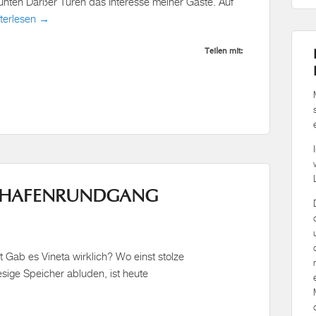
ten Darßer Türen das Interesse meiner Gäste. Auf
terlesen →
Teilen mit:
E HAFENRUNDGANG
 Gab es Vineta wirklich? Wo einst stolze
sige Speicher abluden, ist heute