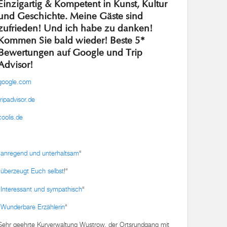
Einzigartig & Kompetent in Kunst, Kultur
und Geschichte. Meine Gäste sind
zufrieden! Und ich habe zu danken!
Kommen Sie bald wieder! Beste 5*
Bewertungen auf Google und Trip
Advisor!
google.com
tripadvisor.de
coolis.de
„
anregend und unterhaltsam
“
„
überzeugt Euch selbst
!“
„
Interessant und sympathisch
“
„
Wunderbare Erzählerin
“
Sehr geehrte Kurverwaltung Wustrow, der Ortsrundgang mit