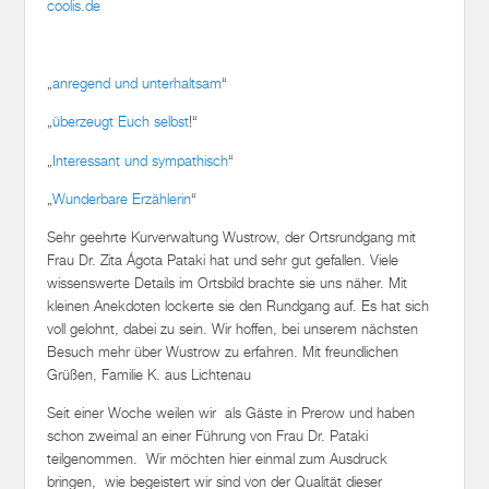
coolis.de
„
anregend und unterhaltsam
“
„
überzeugt Euch selbst
!“
„
Interessant und sympathisch
“
„
Wunderbare Erzählerin
“
Sehr geehrte Kurverwaltung Wustrow, der Ortsrundgang mit
Frau Dr. Zita Ágota Pataki hat und sehr gut gefallen. Viele
wissenswerte Details im Ortsbild brachte sie uns näher. Mit
kleinen Anekdoten lockerte sie den Rundgang auf. Es hat sich
voll gelohnt, dabei zu sein. Wir hoffen, bei unserem nächsten
Besuch mehr über Wustrow zu erfahren. Mit freundlichen
Grüßen, Familie K. aus Lichtenau
Seit einer Woche weilen wir als Gäste in Prerow und haben
schon zweimal an einer Führung von Frau Dr. Pataki
teilgenommen. Wir möchten hier einmal zum Ausdruck
bringen, wie begeistert wir sind von der Qualität dieser