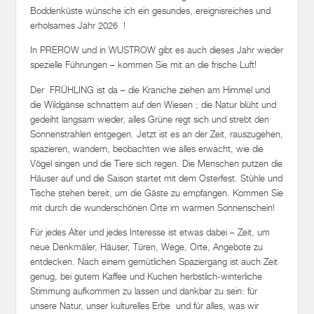
Boddenküste wünsche ich ein gesundes, ereignisreiches und
erholsames Jahr 2026 !
In PREROW und in WUSTROW gibt es auch dieses Jahr wieder
spezielle Führungen – kommen Sie mit an die frische Luft!
Der FRÜHLING ist da – die Kraniche ziehen am Himmel und
die Wildgänse schnattern auf den Wiesen ; die Natur blüht und
gedeiht langsam wieder, alles Grüne regt sich und strebt den
Sonnenstrahlen entgegen. Jetzt ist es an der Zeit, rauszugehen,
spazieren, wandern, beobachten wie alles erwacht, wie die
Vögel singen und die Tiere sich regen. Die Menschen putzen die
Häuser auf und die Saison startet mit dem Osterfest. Stühle und
Tische stehen bereit, um die Gäste zu empfangen. Kommen Sie
mit durch die wunderschönen Orte im warmen Sonnenschein!
Für jedes Alter und jedes Interesse ist etwas dabei – Zeit, um
neue Denkmäler, Häuser, Türen, Wege, Orte, Angebote zu
entdecken. Nach einem gemütlichen Spaziergang ist auch Zeit
genug, bei gutem Kaffee und Kuchen herbstlich-winterliche
Stimmung aufkommen zu lassen und dankbar zu sein: für
unsere Natur, unser kulturelles Erbe und für alles, was wir