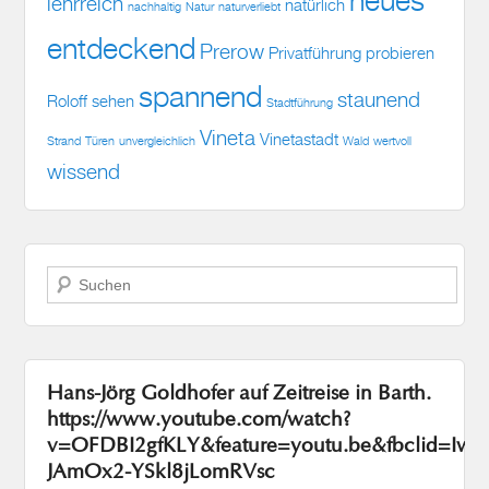
lehrreich
natürlich
nachhaltig
Natur
naturverliebt
entdeckend
Prerow
Privatführung
probieren
spannend
staunend
Roloff
sehen
Stadtführung
Vineta
Vinetastadt
Strand
Türen
unvergleichlich
Wald
wertvoll
wissend
Suchen
Hans-Jörg Goldhofer auf Zeitreise in Barth.
https://www.youtube.com/watch?
v=OFDBI2gfKLY&feature=youtu.be&fbclid=I
JAmOx2-YSkl8jLomRVsc