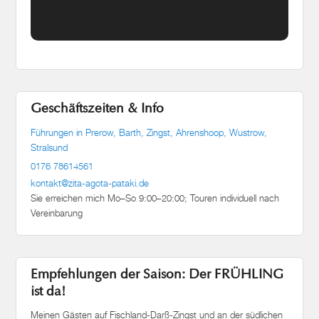
Geschäftszeiten & Info
Führungen in Prerow, Barth, Zingst, Ahrenshoop, Wustrow,
Stralsund
0176 78614561
kontakt@zita-agota-pataki.de
Sie erreichen mich Mo–So 9:00–20:00; Touren individuell nach
Vereinbarung
Empfehlungen der Saison: Der FRÜHLING
ist da!
Meinen Gästen auf Fischland-Darß-Zingst und an der südlichen