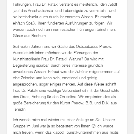
Führungen. Frau Dr. Pataki versteht es meisterlich, den „Stoff
„auf das Anschaulichste und Lebendigste zu vermitteln, und
sie beeindruckt auch durch ihr enormes Wissen. Es macht
einfach Spaß, ihren fundierten Ausführungen zu folgen. Wir
werden auch noch an ihren restlichen Führungen teilnehmen.
Gäste aus Bochum
Seit vielen Jahren sind wir Gäste des Ostseebades Prerow.
Ausdrücklich loben möchten wir die Führungen der
Kunsthistorikerin Frau Dr. Pataki. Warum? Da wird mit
Begeisterung spürbar, durch tiefes Interesse gründlich
erworbenes Wissen. Erfreut wird der Zuhörer mitgenommen auf
eine Zeitreise und kann sich, emotional und geistig
angesprochen, sogar einiges merken. Auf diese Weise schafft
Frau Dr. Pataki eine wichtige Verbundenheit mit der Geschichte
des Ortes, Achtung für den Ort selbst. Wir empfinden dies als
große Bereicherung für den Kurort Prerow. B.B. und D.K. aus
Templin
Ich wende mich mal wieder mit einer Anfrage an Sie. Unsere
Gruppe im Juni war ja so begeistert von Ihnen 🙂 Ich würde
mich freuen, wenn das klappt! Touristikunternehmen aus Triptis