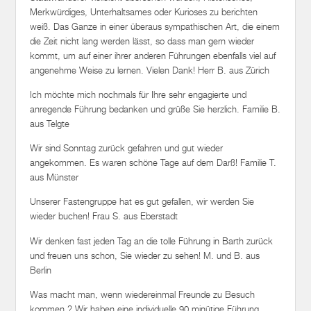
Merkwürdiges, Unterhaltsames oder Kurioses zu berichten
weiß. Das Ganze in einer überaus sympathischen Art, die einem
die Zeit nicht lang werden lässt, so dass man gern wieder
kommt, um auf einer ihrer anderen Führungen ebenfalls viel auf
angenehme Weise zu lernen. Vielen Dank! Herr B. aus Zürich
Ich möchte mich nochmals für Ihre sehr engagierte und
anregende Führung bedanken und grüße Sie herzlich. Familie B.
aus Telgte
Wir sind Sonntag zurück gefahren und gut wieder
angekommen. Es waren schöne Tage auf dem Darß! Familie T.
aus Münster
Unserer Fastengruppe hat es gut gefallen, wir werden Sie
wieder buchen! Frau S. aus Eberstadt
Wir denken fast jeden Tag an die tolle Führung in Barth zurück
und freuen uns schon, Sie wieder zu sehen! M. und B. aus
Berlin
Was macht man, wenn wiedereinmal Freunde zu Besuch
kommen ? Wir haben eine individuelle 90 minütige Führung