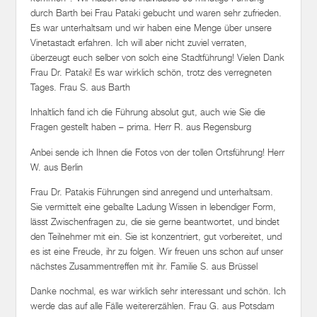
durch Barth bei Frau Pataki gebucht und waren sehr zufrieden.
Es war unterhaltsam und wir haben eine Menge über unsere
Vinetastadt erfahren. Ich will aber nicht zuviel verraten,
überzeugt euch selber von solch eine Stadtführung! Vielen Dank
Frau Dr. Pataki! Es war wirklich schön, trotz des verregneten
Tages. Frau S. aus Barth
Inhaltlich fand ich die Führung absolut gut, auch wie Sie die
Fragen gestellt haben – prima. Herr R. aus Regensburg
Anbei sende ich Ihnen die Fotos von der tollen Ortsführung! Herr
W. aus Berlin
Frau Dr. Patakis Führungen sind anregend und unterhaltsam.
Sie vermittelt eine geballte Ladung Wissen in lebendiger Form,
lässt Zwischenfragen zu, die sie gerne beantwortet, und bindet
den Teilnehmer mit ein. Sie ist konzentriert, gut vorbereitet, und
es ist eine Freude, ihr zu folgen. Wir freuen uns schon auf unser
nächstes Zusammentreffen mit ihr. Familie S. aus Brüssel
Danke nochmal, es war wirklich sehr interessant und schön. Ich
werde das auf alle Fälle weitererzählen. Frau G. aus Potsdam