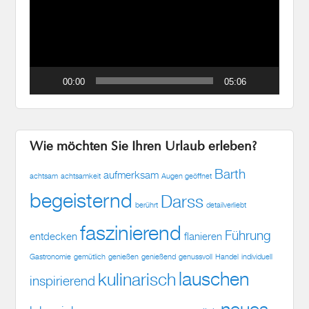
00:00
05:06
Wie möchten Sie Ihren Urlaub erleben?
Barth
aufmerksam
achtsam
achtsamkeit
Augen geöffnet
begeisternd
Darss
berührt
detailverliebt
faszinierend
Führung
entdecken
flanieren
Gastronomie
gemütlich
genießen
genießend
genussvoll
Handel
individuell
lauschen
kulinarisch
inspirierend
neues