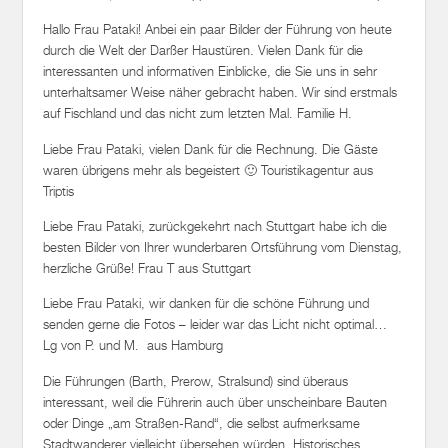
Hallo Frau Pataki! Anbei ein paar Bilder der Führung von heute
durch die Welt der Darßer Haustüren. Vielen Dank für die
interessanten und informativen Einblicke, die Sie uns in sehr
unterhaltsamer Weise näher gebracht haben. Wir sind erstmals
auf Fischland und das nicht zum letzten Mal. Familie H.
Liebe Frau Pataki, vielen Dank für die Rechnung. Die Gäste
waren übrigens mehr als begeistert 🙂 Touristikagentur aus
Triptis
Liebe Frau Pataki, zurückgekehrt nach Stuttgart habe ich die
besten Bilder von Ihrer wunderbaren Ortsführung vom Dienstag,
herzliche Grüße! Frau T aus Stuttgart
Liebe Frau Pataki, wir danken für die schöne Führung und
senden gerne die Fotos – leider war das Licht nicht optimal…
Lg von P. und M. aus Hamburg
Die Führungen (Barth, Prerow, Stralsund) sind überaus
interessant, weil die Führerin auch über unscheinbare Bauten
oder Dinge „am Straßen-Rand“, die selbst aufmerksame
Stadtwanderer vielleicht übersehen würden, Historisches,