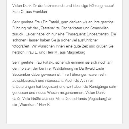
Vielen Dank für die faszinierende und lebendige Führung heute!
Frau O. aus Frankfurt
Sehr geehrte Frau Dr. Pataki, gern denken wir an Ihre gestrige
Führung mit der „Zeitreise“ zu Fischerkaten und Strandvillen
zurück. Leider habe ich nur eine Filmsequenz (unbearbeitet). Die
schönen Häuser haben Sie ja sicher viel ausführlicher
fotografiert. Wir wünschen Ihnen eine gute Zeit und grüßen Sie
herzlich! Frau L. und Herr M. aus Magdeburg
Sehr geehrte Frau Pataki, sicherlich erinnern sie sich noch an
den Förster, der bei ihrer Waldführung im Darßwald Ende
September dabei gewesen ist. Ihre Führungen waren sehr
aufschlussreich und interessant. Auch die Art ihrer
Erläuterungen hat begeistert und wir haben die Rundgänge sehr
genossen und neues Wissen mitgenommen. Vielen Dank
dafür. Viele Grüße aus der Mitte Deutschlands (Vogelsberg) an
die „Waterkant“ Herr K.