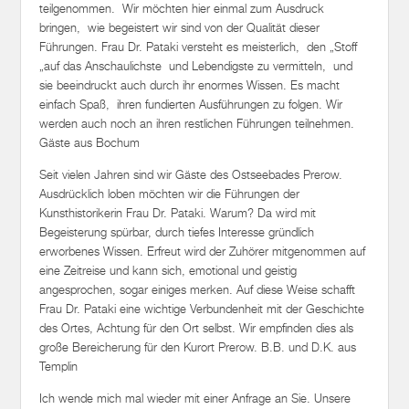
Führungen. Frau Dr. Pataki versteht es meisterlich, den „Stoff
„auf das Anschaulichste und Lebendigste zu vermitteln, und
sie beeindruckt auch durch ihr enormes Wissen. Es macht
einfach Spaß, ihren fundierten Ausführungen zu folgen. Wir
werden auch noch an ihren restlichen Führungen teilnehmen.
Gäste aus Bochum
Seit vielen Jahren sind wir Gäste des Ostseebades Prerow.
Ausdrücklich loben möchten wir die Führungen der
Kunsthistorikerin Frau Dr. Pataki. Warum? Da wird mit
Begeisterung spürbar, durch tiefes Interesse gründlich
erworbenes Wissen. Erfreut wird der Zuhörer mitgenommen auf
eine Zeitreise und kann sich, emotional und geistig
angesprochen, sogar einiges merken. Auf diese Weise schafft
Frau Dr. Pataki eine wichtige Verbundenheit mit der Geschichte
des Ortes, Achtung für den Ort selbst. Wir empfinden dies als
große Bereicherung für den Kurort Prerow. B.B. und D.K. aus
Templin
Ich wende mich mal wieder mit einer Anfrage an Sie. Unsere
Gruppe im Juni war ja so begeistert von Ihnen 🙂 Ich würde
mich freuen, wenn das klappt! Touristikunternehmen aus Triptis