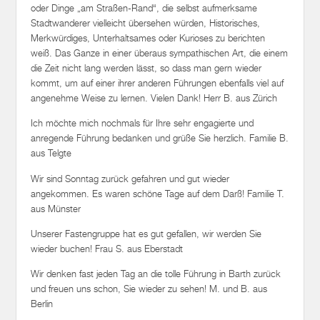
Merkwürdiges, Unterhaltsames oder Kurioses zu berichten
weiß. Das Ganze in einer überaus sympathischen Art, die einem
die Zeit nicht lang werden lässt, so dass man gern wieder
kommt, um auf einer ihrer anderen Führungen ebenfalls viel auf
angenehme Weise zu lernen. Vielen Dank! Herr B. aus Zürich
Ich möchte mich nochmals für Ihre sehr engagierte und
anregende Führung bedanken und grüße Sie herzlich. Familie B.
aus Telgte
Wir sind Sonntag zurück gefahren und gut wieder
angekommen. Es waren schöne Tage auf dem Darß! Familie T.
aus Münster
Unserer Fastengruppe hat es gut gefallen, wir werden Sie
wieder buchen! Frau S. aus Eberstadt
Wir denken fast jeden Tag an die tolle Führung in Barth zurück
und freuen uns schon, Sie wieder zu sehen! M. und B. aus
Berlin
Was macht man, wenn wiedereinmal Freunde zu Besuch
kommen ? Wir haben eine individuelle 90 minütige Führung