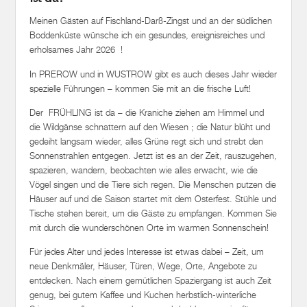
Boddenküste wünsche ich ein gesundes, ereignisreiches und
erholsames Jahr 2026 !
In PREROW und in WUSTROW gibt es auch dieses Jahr wieder
spezielle Führungen – kommen Sie mit an die frische Luft!
Der FRÜHLING ist da – die Kraniche ziehen am Himmel und
die Wildgänse schnattern auf den Wiesen ; die Natur blüht und
gedeiht langsam wieder, alles Grüne regt sich und strebt den
Sonnenstrahlen entgegen. Jetzt ist es an der Zeit, rauszugehen,
spazieren, wandern, beobachten wie alles erwacht, wie die
Vögel singen und die Tiere sich regen. Die Menschen putzen die
Häuser auf und die Saison startet mit dem Osterfest. Stühle und
Tische stehen bereit, um die Gäste zu empfangen. Kommen Sie
mit durch die wunderschönen Orte im warmen Sonnenschein!
Für jedes Alter und jedes Interesse ist etwas dabei – Zeit, um
neue Denkmäler, Häuser, Türen, Wege, Orte, Angebote zu
entdecken. Nach einem gemütlichen Spaziergang ist auch Zeit
genug, bei gutem Kaffee und Kuchen herbstlich-winterliche
Stimmung aufkommen zu lassen und dankbar zu sein: für
unsere Natur, unser kulturelles Erbe und für alles, was wir