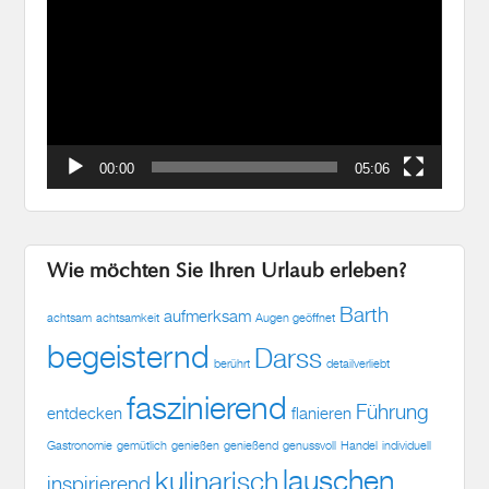
00:00
05:06
Wie möchten Sie Ihren Urlaub erleben?
Barth
aufmerksam
achtsam
achtsamkeit
Augen geöffnet
begeisternd
Darss
berührt
detailverliebt
faszinierend
Führung
entdecken
flanieren
Gastronomie
gemütlich
genießen
genießend
genussvoll
Handel
individuell
lauschen
kulinarisch
inspirierend
neues
lehrreich