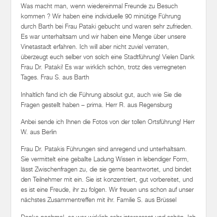
durch Barth bei Frau Pataki gebucht und waren sehr zufrieden.
Es war unterhaltsam und wir haben eine Menge über unsere
Vinetastadt erfahren. Ich will aber nicht zuviel verraten,
überzeugt euch selber von solch eine Stadtführung! Vielen Dank
Frau Dr. Pataki! Es war wirklich schön, trotz des verregneten
Tages. Frau S. aus Barth
Inhaltlich fand ich die Führung absolut gut, auch wie Sie die
Fragen gestellt haben – prima. Herr R. aus Regensburg
Anbei sende ich Ihnen die Fotos von der tollen Ortsführung! Herr
W. aus Berlin
Frau Dr. Patakis Führungen sind anregend und unterhaltsam.
Sie vermittelt eine geballte Ladung Wissen in lebendiger Form,
lässt Zwischenfragen zu, die sie gerne beantwortet, und bindet
den Teilnehmer mit ein. Sie ist konzentriert, gut vorbereitet, und
es ist eine Freude, ihr zu folgen. Wir freuen uns schon auf unser
nächstes Zusammentreffen mit ihr. Familie S. aus Brüssel
Danke nochmal, es war wirklich sehr interessant und schön. Ich
werde das auf alle Fälle weitererzählen. Frau G. aus Potsdam