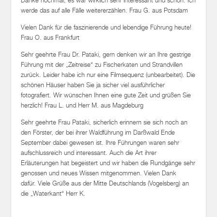
Vielen Dank für die faszinierende und lebendige Führung heute!
Frau O. aus Frankfurt
Sehr geehrte Frau Dr. Pataki, gern denken wir an Ihre gestrige
Führung mit der „Zeitreise“ zu Fischerkaten und Strandvillen
zurück. Leider habe ich nur eine Filmsequenz (unbearbeitet). Die
schönen Häuser haben Sie ja sicher viel ausführlicher
fotografiert. Wir wünschen Ihnen eine gute Zeit und grüßen Sie
herzlich! Frau L. und Herr M. aus Magdeburg
Sehr geehrte Frau Pataki, sicherlich erinnern sie sich noch an
den Förster, der bei ihrer Waldführung im Darßwald Ende
September dabei gewesen ist. Ihre Führungen waren sehr
aufschlussreich und interessant. Auch die Art ihrer
Erläuterungen hat begeistert und wir haben die Rundgänge sehr
genossen und neues Wissen mitgenommen. Vielen Dank
dafür. Viele Grüße aus der Mitte Deutschlands (Vogelsberg) an
die „Waterkant“ Herr K.