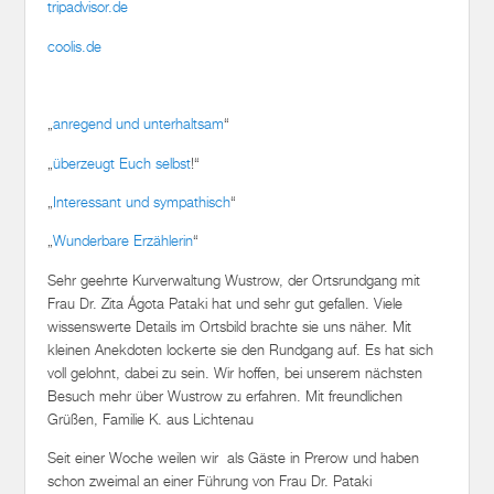
coolis.de
„
anregend und unterhaltsam
“
„
überzeugt Euch selbst
!“
„
Interessant und sympathisch
“
„
Wunderbare Erzählerin
“
Sehr geehrte Kurverwaltung Wustrow, der Ortsrundgang mit
Frau Dr. Zita Ágota Pataki hat und sehr gut gefallen. Viele
wissenswerte Details im Ortsbild brachte sie uns näher. Mit
kleinen Anekdoten lockerte sie den Rundgang auf. Es hat sich
voll gelohnt, dabei zu sein. Wir hoffen, bei unserem nächsten
Besuch mehr über Wustrow zu erfahren. Mit freundlichen
Grüßen, Familie K. aus Lichtenau
Seit einer Woche weilen wir als Gäste in Prerow und haben
schon zweimal an einer Führung von Frau Dr. Pataki
teilgenommen. Wir möchten hier einmal zum Ausdruck
bringen, wie begeistert wir sind von der Qualität dieser