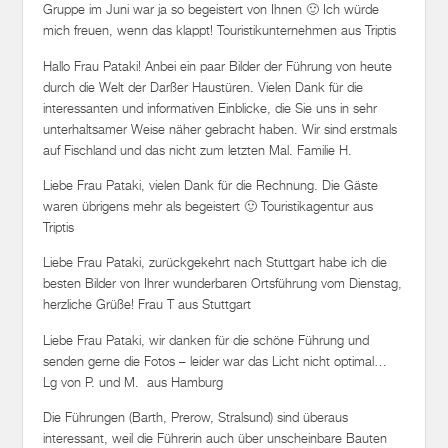
Hallo Frau Pataki! Anbei ein paar Bilder der Führung von heute
durch die Welt der Darßer Haustüren. Vielen Dank für die
interessanten und informativen Einblicke, die Sie uns in sehr
unterhaltsamer Weise näher gebracht haben. Wir sind erstmals
auf Fischland und das nicht zum letzten Mal. Familie H.
Liebe Frau Pataki, vielen Dank für die Rechnung. Die Gäste
waren übrigens mehr als begeistert 🙂 Touristikagentur aus
Triptis
Liebe Frau Pataki, zurückgekehrt nach Stuttgart habe ich die
besten Bilder von Ihrer wunderbaren Ortsführung vom Dienstag,
herzliche Grüße! Frau T aus Stuttgart
Liebe Frau Pataki, wir danken für die schöne Führung und
senden gerne die Fotos – leider war das Licht nicht optimal…
Lg von P. und M. aus Hamburg
Die Führungen (Barth, Prerow, Stralsund) sind überaus
interessant, weil die Führerin auch über unscheinbare Bauten
oder Dinge „am Straßen-Rand“, die selbst aufmerksame
Stadtwanderer vielleicht übersehen würden, Historisches,