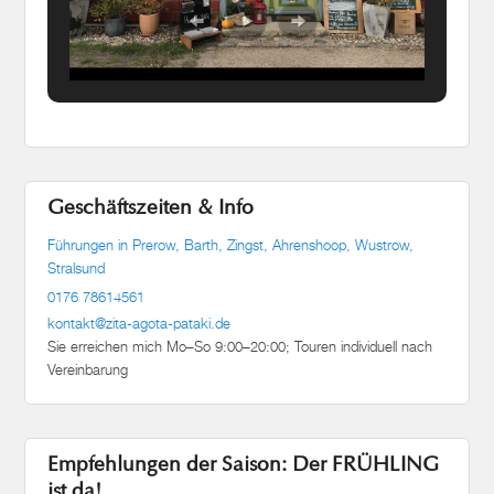
Geschäftszeiten & Info
Führungen in Prerow, Barth, Zingst, Ahrenshoop, Wustrow,
Stralsund
0176 78614561
kontakt@zita-agota-pataki.de
Sie erreichen mich Mo–So 9:00–20:00; Touren individuell nach
Vereinbarung
Empfehlungen der Saison: Der FRÜHLING
ist da!
Meinen Gästen auf Fischland-Darß-Zingst und an der südlichen