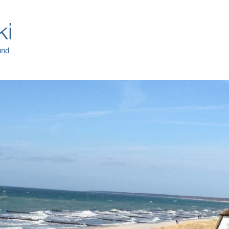
ki
und