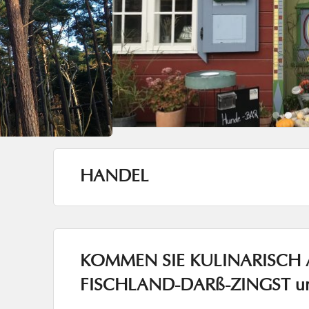
1
2
3
4
HANDEL
KOMMEN SIE KULINARISCH 
FISCHLAND-DARß-ZINGST un