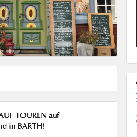
5
6
7
AUF TOUREN auf
d in BARTH!