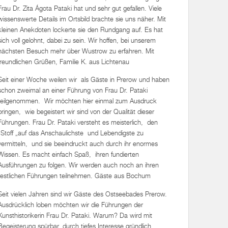
Frau Dr. Zita Ágota Pataki hat und sehr gut gefallen. Viele
wissenswerte Details im Ortsbild brachte sie uns näher. Mit
kleinen Anekdoten lockerte sie den Rundgang auf. Es hat
sich voll gelohnt, dabei zu sein. Wir hoffen, bei unserem
nächsten Besuch mehr über Wustrow zu erfahren. Mit
freundlichen Grüßen, Familie K. aus Lichtenau
Seit einer Woche weilen wir als Gäste in Prerow und haben
schon zweimal an einer Führung von Frau Dr. Pataki
teilgenommen. Wir möchten hier einmal zum Ausdruck
bringen, wie begeistert wir sind von der Qualität dieser
Führungen. Frau Dr. Pataki versteht es meisterlich, den
„Stoff „auf das Anschaulichste und Lebendigste zu
vermitteln, und sie beeindruckt auch durch ihr enormes
Wissen. Es macht einfach Spaß, ihren fundierten
Ausführungen zu folgen. Wir werden auch noch an ihren
restlichen Führungen teilnehmen. Gäste aus Bochum
Seit vielen Jahren sind wir Gäste des Ostseebades Prerow.
Ausdrücklich loben möchten wir die Führungen der
Kunsthistorikerin Frau Dr. Pataki. Warum? Da wird mit
Begeisterung spürbar, durch tiefes Interesse gründlich