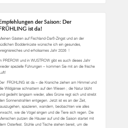
Empfehlungen der Saison: Der
FRÜHLING ist da!
Meinen Gästen auf Fischland-Darß-Zingst und an der
südlichen Boddenküste wünsche ich ein gesundes,
ereignisreiches und erholsames Jahr 2026 !
In PREROW und in WUSTROW gibt es auch dieses Jahr
wieder spezielle Führungen – kommen Sie mit an die frische
Luft!
Der FRÜHLING ist da – die Kraniche ziehen am Himmel und
die Wildgänse schnattern auf den Wiesen ; die Natur blüht
und gedeiht langsam wieder, alles Grüne regt sich und strebt
den Sonnenstrahlen entgegen. Jetzt ist es an der Zeit,
rauszugehen, spazieren, wandern, beobachten wie alles
erwacht, wie die Vögel singen und die Tiere sich regen. Die
Menschen putzen die Häuser auf und die Saison startet mit
dem Osterfest. Stühle und Tische stehen bereit, um die