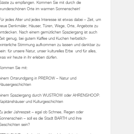
Gäste zu empfangen. Kommen Sie mit durch die
wunderschönen Orte im warmen Sonnenschein!
Für jedes Alter und jedes Interesse ist etwas dabei – Zeit, um
neue Denkmäler, Häuser, Türen, Wege, Orte, Angebote zu
entdecken. Nach einem gemütlichen Spaziergang ist auch
Zeit genug, bei gutem Kaffee und Kuchen herbstlich-
winterliche Stimmung aufkommen zu lassen und dankbar zu
sein: für unsere Natur, unser kulturelles Erbe und für alles,
was wir heute in ihr erleben dürfen.
Kommen Sie mit:
einem Ortsrundgang in PREROW – Natur und
Häusergeschichten
einem Spaziergang durch WUSTROW oder AHRENSHOOP:
Kapitänshäuser und Kulturgeschichten
Zu jeder Jahreszeit – egal ob Schnee, Regen oder
Sonnenschein – soll es die Stadt BARTH und ihre
Geschichten sein?