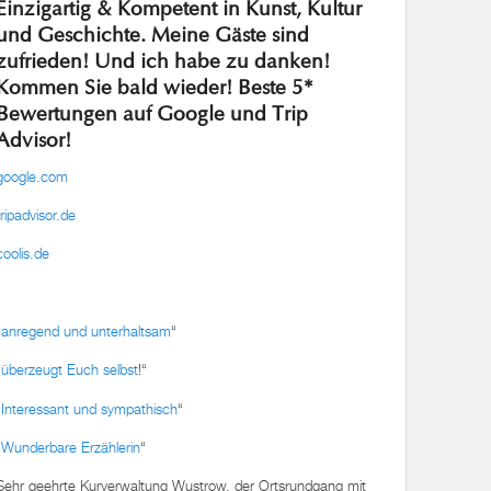
Einzigartig & Kompetent in Kunst, Kultur
und Geschichte. Meine Gäste sind
zufrieden! Und ich habe zu danken!
Kommen Sie bald wieder! Beste 5*
Bewertungen auf Google und Trip
Advisor!
google.com
tripadvisor.de
coolis.de
„
anregend und unterhaltsam
“
„
überzeugt Euch selbst
!“
„
Interessant und sympathisch
“
„
Wunderbare Erzählerin
“
Sehr geehrte Kurverwaltung Wustrow, der Ortsrundgang mit