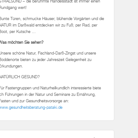
STRALSUND – die berühmte Handelsstadt ist immer einen
Rundgang wert!
Bunte Türen, schmucke Häuser, blühende Vorgärten und die
NATUR im Darßwald entdecken wir zu Fuß; per Rad, per
Boot, per Kutsche …
Was möchten Sie sehen?
Unsere schöne Natur, Fischland-Darß-Zingst und unsere
Boddenorte bieten zu jeder Jahreszeit Gelegenheit zu
Erkundungen.
NATÜRLICH GESUND?
Für Fastengruppen und Naturheilkundlich interessierte biete
ich Führungen in der Natur und Seminare zu Ernährung,
Fasten und zur Gesundheitsvorsorge an:
www.gesundheitsberatung-pataki.de