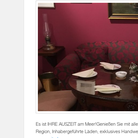
Es ist IHRE AUSZEIT am Meer!Genießen Sie mit all
Region, Inhabergeführte Läden, exklusives Handwe