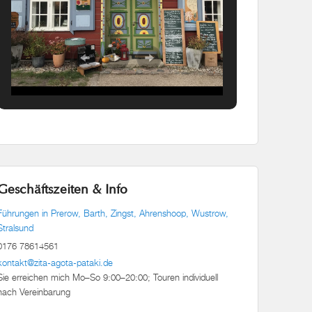
Geschäftszeiten & Info
Führungen in Prerow, Barth, Zingst, Ahrenshoop, Wustrow,
Stralsund
0176 78614561
kontakt@zita-agota-pataki.de
Sie erreichen mich Mo–So 9:00–20:00; Touren individuell
nach Vereinbarung